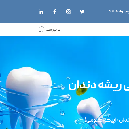
از ما بپرسید
 ریشه دندان
دان (اپیکواکتومی)