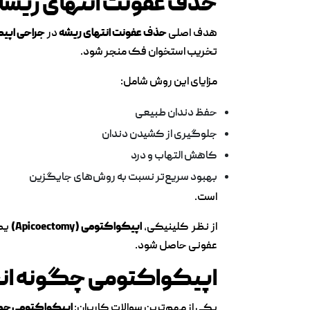
حذف عفونت انتهای ریشه 
هدف اصلی
حذف عفونت انتهای ریشه
در
جراحی اپی
تخریب استخوان فک منجر شود.
مزایای این روش شامل:
حفظ دندان طبیعی
جلوگیری از کشیدن دندان
کاهش التهاب و درد
بهبود سریع‌تر نسبت به روش‌های جایگزین
است.
از نظر کلینیکی،
اپیکواکتومی (Apicoectomy)
یک 
عفونی حاصل شود.
اپیکواکتومی چگونه انج
یکی از مهم‌ترین سوالات کاربران:
اپیکواکتومی چگو