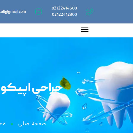
02122414600
tal@gmail.com
02122412300
جراحی اپیکو 
صفحه اصلی
مقا