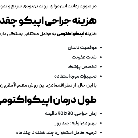
در صورت رعایت این موارد، روند بهبودی سریع و بد
هزینه جراحی اپیکو چقد
هزینه
اپیکواکتومی
به عوامل مختلفی بستگی دارد
موقعیت دندان
شدت عفونت
تخصص پزشک
تجهیزات مورد استفاده
با این حال، از نظر اقتصادی، این روش معمولاً مقرون‌
طول درمان اپیکواکتومی
زمان جراحی: 30 تا 90 دقیقه
بهبودی اولیه: چند روز
ترمیم کامل استخوان: چند هفته تا چند ماه