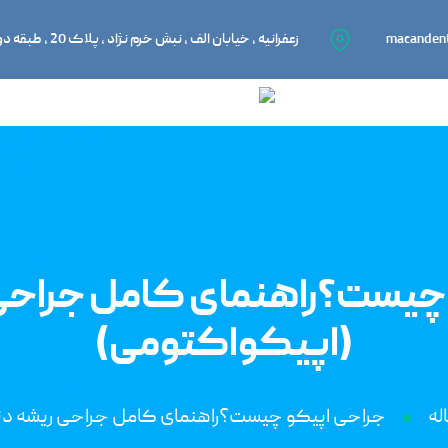
macanden
زعفرانیه ، خیابان الف ، نبش خرم نژاد ، پلاک 20 ، طبقه دوم ، واحد 201
چیست؟راهنمای کامل جراحی
(اپیکواکتومی)
له
جراحی اپیکو چیست؟راهنمای کامل جراحی ریشه دن