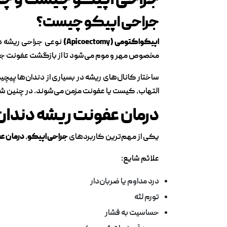
جراحی اپیکو چیست و چه 
جراحی اپیکو چیست؟
اپیکواکتومی (Apicoectomy)
نوعی جراحی ریشه دن
مخصوص مهر و موم می‌شود تا از بازگشت عفونت ج
ساختار کانال‌های ریشه در بسیاری از دندان‌ها پیچی
التهاب، کیست یا عفونت مزمن می‌شوند. در چنین ش
درمان عفونت ریشه دندان 
یکی از مهم‌ترین کاربردهای
جراحی اپیکو
،
درمان ع
علائم شایع:
درد مداوم یا ضربان‌دار
تورم لثه
حساسیت به فشار