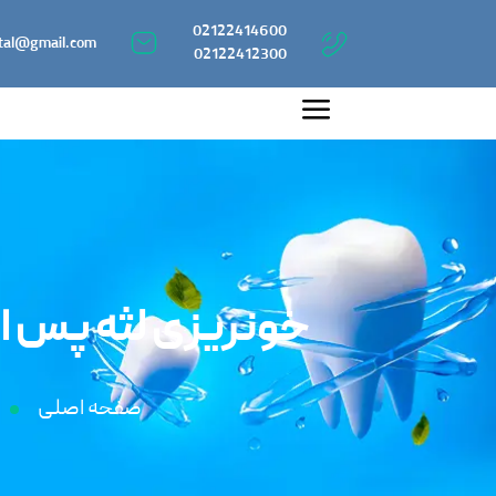
02122414600
tal@gmail.com
02122412300
خونریزی لثه پس از
صفحه اصلی