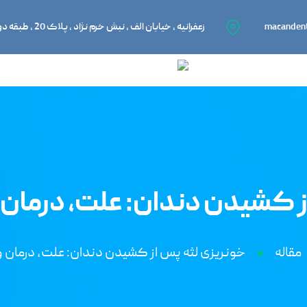
macanden
زعفرانیه ، خیابان الف ، نبش خرم نژاد ، پلاک 20 ، طبقه دوم ، واحد 201
 کشیدن دندان: علت، درمان و
مقاله
خونریزی لثه پس از کشیدن دندان: علت، درمان و 