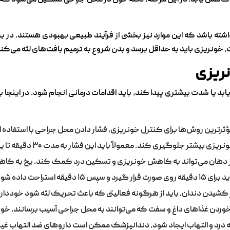
 شدید باشد، اما بعد از ۲۴ ساعت باید کاهش یابد. در این مرحله، لخته خون در محل جراحی 
ه باشد که این موارد نیز بخشی از فرآیند طبیعی بهبودی هستند. در برخی ا
نریزی
بد یا شدت بیشتری پیدا کند، باید اقدامات درمانی انجام شود. در اینجا 
 مؤثرترین روش‌ها برای کنترل خونریزی، فشار دادن محل جراحی با استفاد
جلوگیری کند. معمولاً باید این فشار به مدت ۳۰ دقیقه تا یک ساعت ادامه یابد.
رج از دهان می‌تواند به کاهش خونریزی و تسکین درد کمک کند. یخ به 
تراحت داده شود.
از کشیدن دندان، باید از هرگونه فعالیتی که باعث تحریک لثه شود خودد
ز خوردن غذاهای داغ و سفت که می‌توانند به محل جراحی آسیب برسانند، خو
 درد و التهاب ایجاد شود، دندانپزشک ممکن است داروهای ضد التهاب غیر