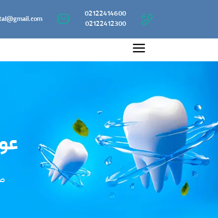
02122414600
tal@gmail.com
02122412300
عوا
صف