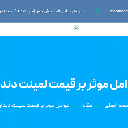
macanden
زعفرانیه ، خیابان الف ، نبش خرم نژاد ، پلاک 20 ، طبقه دوم ، واحد 201
مل موثر بر قيمت لمينت دند
حه اصلی
مقاله
عوامل موثر بر قيمت لمينت دندا