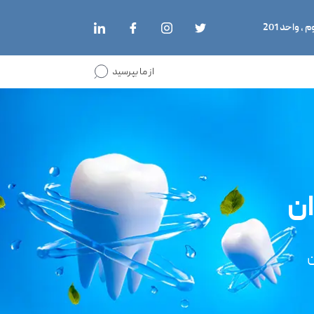
از ما بپرسید
ان
ن