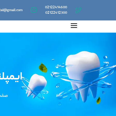
02122414600
tal@gmail.com
02122412300
ایمپلن
صفح