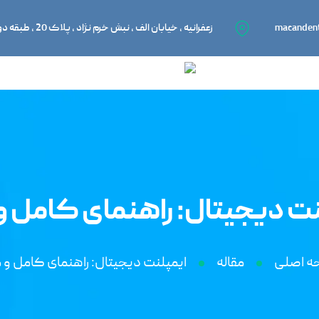
macanden
زعفرانیه ، خیابان الف ، نبش خرم نژاد ، پلاک 20 ، طبقه دوم ، واحد 201
ت دیجیتال: راهنمای کامل و 
ه اصلی
مقاله
ایمپلنت دیجیتال: راهنمای کامل و مز